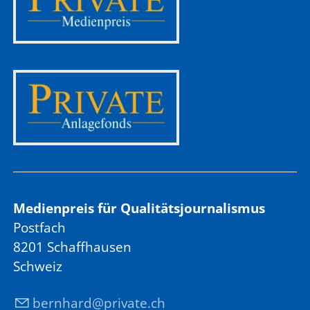
Medienpreis für Qualitätsjournalismus
Postfach
8201 Schaffhausen
Schweiz
b
rnh
rd
pr
v
t
ch